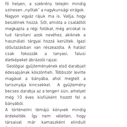
fő helyen, a szekrény tetején mindig 
színesen „nyíltak” a nagykunsági virágok.
Nagyon vigyáz rájuk ma is. Vallja, hogy 
beszélnek hozzá. Sőt, amióta a családtól 
megkapta a régi fotókat, még arcokat is 
tud társítani azok nevéhez, akiknek a 
használati tárgyai hozzá kerültek. Igazi 
időutazásban van részeazóta. A hatást 
csak fokozzák a tanyasi, falusi 
életképeket ábrázoló rajzai.
 Geológiai gyűjteményének első darabjait 
édesapjának köszönheti. Többször levitte 
magával a bányába, ahol megtelt a 
tarisznyája kincsekkel.  A gyűjtemény 
becses darabja az a tengeri sün, amelyet 
még 10 éves kisfiúként hozott fel a 
bányából.
A történelmi témájú könyvek mindig 
érdekelték. Így nem véletlen, hogy 
társaival már kamaszként elindult 