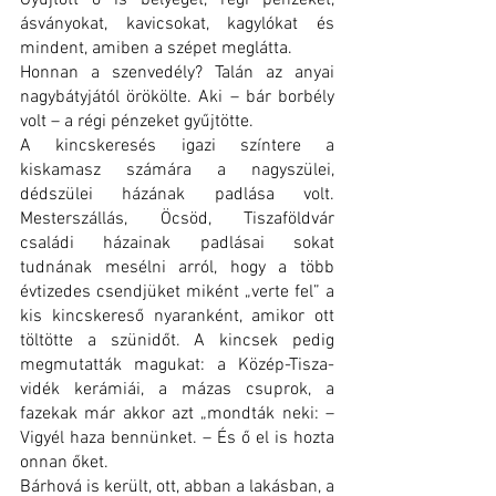
ásványokat, kavicsokat, kagylókat és 
mindent, amiben a szépet meglátta.
Honnan a szenvedély? Talán az anyai 
nagybátyjától örökölte. Aki – bár borbély 
volt – a régi pénzeket gyűjtötte.
A kincskeresés igazi színtere a 
kiskamasz számára a nagyszülei, 
dédszülei házának padlása volt. 
Mesterszállás, Öcsöd, Tiszaföldvár 
családi házainak padlásai sokat 
tudnának mesélni arról, hogy a több 
évtizedes csendjüket miként „verte fel” a 
kis kincskereső nyaranként, amikor ott 
töltötte a szünidőt. A kincsek pedig 
megmutatták magukat: a Közép-Tisza-
vidék kerámiái, a mázas csuprok, a 
fazekak már akkor azt „mondták neki: – 
Vigyél haza bennünket. – És ő el is hozta 
onnan őket.
Bárhová is került, ott, abban a lakásban, a 