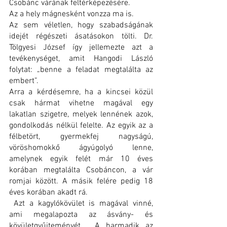
Csobánc várának feltérképezésére.
Az a hely mágnesként vonzza ma is.
Az sem véletlen, hogy szabadságának 
idejét régészeti ásatásokon tölti. Dr. 
Tölgyesi József így jellemezte azt a 
tevékenységet, amit Hangodi László 
folytat: „benne a feladat megtalálta az 
embert”.
Arra a kérdésemre, ha a kincsei közül 
csak hármat vihetne magával egy 
lakatlan szigetre, melyek lennének azok, 
gondolkodás nélkül felelte. Az egyik az a 
félbetört, gyermekfej nagyságú, 
vöröshomokkő ágyúgolyó lenne, 
amelynek egyik felét már 10 éves 
korában megtalálta Csobáncon, a vár 
romjai között. A másik felére pedig 18 
éves korában akadt rá.
 Azt a kagylókövület is magával vinné, 
ami megalapozta az ásvány- és 
kövületgyűjteményét.  A harmadik az 