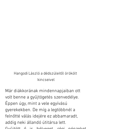
Hangodi Làszló a dédszüleitől örökölt  
kincseivel
Már diákkorának mindennapjaiban ott 
volt benne a gyűjtögetés szenvedélye. 
Éppen úgy, mint a vele egyívású 
gyerekekben. De míg a legtöbbnél a 
felnőtté válás idejére ez abbamaradt, 
addig neki állandó útitársa lett.
Gyűjtött ő is bélyeget, régi pénzeket, 