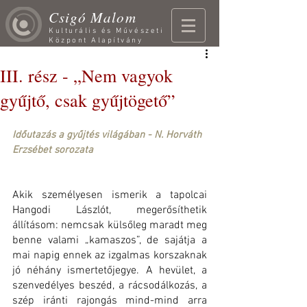
Csigó Malom
Kulturális és Művészeti
Központ Alapítvány
III. rész - „Nem vagyok
gyűjtő, csak gyűjtögető”
Időutazás a gyűjtés világában - N. Horváth 
Erzsébet sorozata
Akik személyesen ismerik a tapolcai 
Hangodi Lászlót, megerősíthetik 
állításom: nemcsak külsőleg maradt meg 
benne valami „kamaszos”, de sajátja a 
mai napig ennek az izgalmas korszaknak 
jó néhány ismertetőjegye. A hevület, a 
szenvedélyes beszéd, a rácsodálkozás, a 
szép iránti rajongás mind-mind arra 