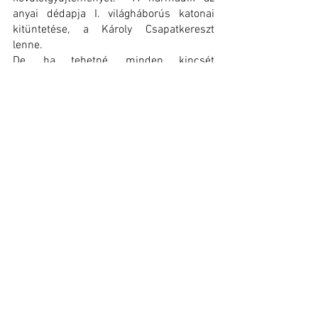
anyai dédapja I. világháborús katonai 
kitüntetése, a Károly Csapatkereszt 
lenne.
De, ha tehetné, minden kincsét 
felpakolná.
Mert mindegyik örömforrás a számára.
Vallja: a gyűjtés által az ember többé 
válik. Boldogsághormon szabadul fel 
benne, barátokat, újabb és újabb 
ismereteket, élményt szerez. A gyűjtött 
tárgyak hallgatnak, de mégis „beszélnek”: 
a szépérzékről, a funkcióról, az egykori 
használatról, az élet mindennapjairól és 
ezer már érdekességről.
De, ami a legfontosabb: azokról az 
emberekről, akik a tárgyaikon keresztül 
velünk maradtak.