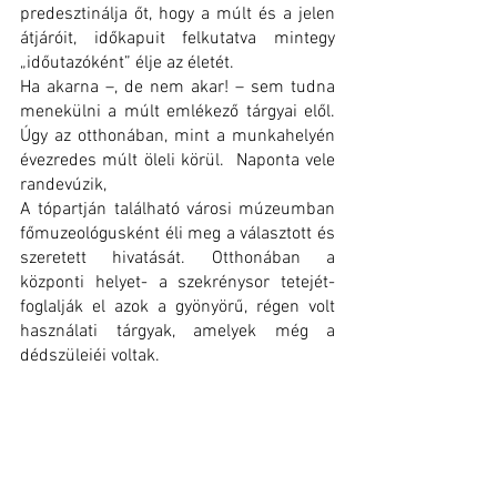
predesztinálja őt, hogy a múlt és a jelen 
átjáróit, időkapuit felkutatva mintegy 
„időutazóként” élje az életét.
Ha akarna –, de nem akar! – sem tudna 
menekülni a múlt emlékező tárgyai elől. 
Úgy az otthonában, mint a munkahelyén 
évezredes múlt öleli körül.  Naponta vele 
randevúzik, 
A tópartján található városi múzeumban 
főmuzeológusként éli meg a választott és 
szeretett hivatását. Otthonában a 
központi helyet- a szekrénysor tetejét- 
foglalják el azok a gyönyörű, régen volt 
használati tárgyak, amelyek még a 
dédszüleiéi voltak.