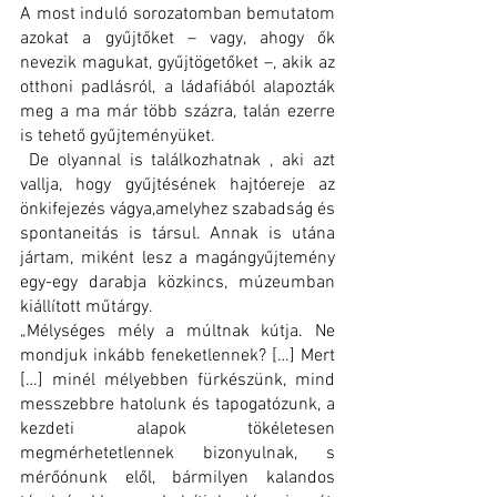
A most induló sorozatomban bemutatom 
azokat a gyűjtőket – vagy, ahogy ők 
nevezik magukat, gyűjtögetőket –, akik az 
otthoni padlásról, a ládafiából alapozták 
meg a ma már több százra, talán ezerre 
is tehető gyűjteményüket.
 De olyannal is találkozhatnak , aki azt 
vallja, hogy gyűjtésének hajtóereje az 
önkifejezés vágya,amelyhez szabadság és  
spontaneitás is társul. Annak is utána 
jártam, miként lesz a magángyűjtemény 
egy-egy darabja közkincs, múzeumban 
kiállított műtárgy.
„Mélységes mély a múltnak kútja. Ne 
mondjuk inkább feneketlennek? […] Mert 
[…] minél mélyebben fürkészünk, mind 
messzebbre hatolunk és tapogatózunk, a 
kezdeti alapok tökéletesen 
megmérhetetlennek bizonyulnak, s 
mérőónunk elől, bármilyen kalandos 