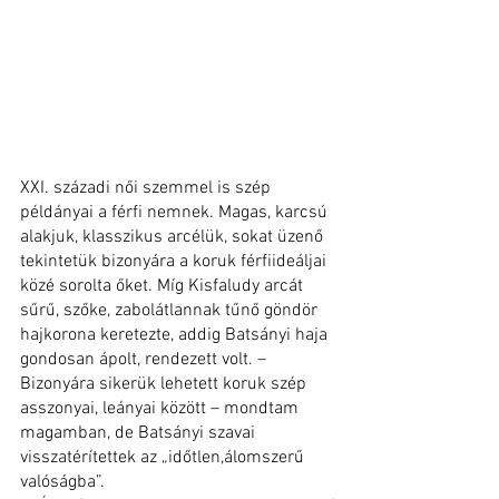
XXI. századi női szemmel is szép 
példányai a férfi nemnek. Magas, karcsú 
alakjuk, klasszikus arcélük, sokat üzenő 
tekintetük bizonyára a koruk férfiideáljai 
közé sorolta őket. Míg Kisfaludy arcát 
sűrű, szőke, zabolátlannak tűnő göndör 
hajkorona keretezte, addig Batsányi haja 
gondosan ápolt, rendezett volt. – 
Bizonyára sikerük lehetett koruk szép 
asszonyai, leányai között – mondtam 
magamban, de Batsányi szavai 
visszatérítettek az „időtlen,álomszerű 
valóságba”.