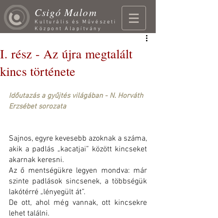
Csigó Malom
Kulturális és Művészeti
Központ Alapítvány
I. rész - Az újra megtalált
kincs története
Időutazás a gyűjtés világában - N. Horváth 
Erzsébet sorozata
Sajnos, egyre kevesebb azoknak a száma, 
akik a padlás „kacatjai” között kincseket 
akarnak keresni. 
Az ő mentségükre legyen mondva: már 
szinte padlások sincsenek, a többségük 
lakótérré „lényegült át”.
De ott, ahol még vannak, ott kincsekre 
lehet találni.