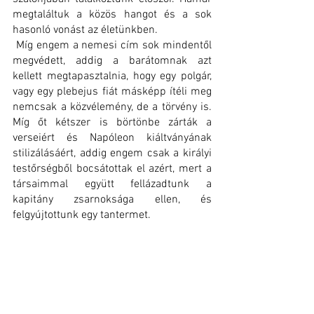
megtaláltuk a közös hangot és a sok 
hasonló vonást az életünkben.
 Míg engem a nemesi cím sok mindentől 
megvédett, addig a barátomnak azt 
kellett megtapasztalnia, hogy egy polgár, 
vagy egy plebejus fiát másképp ítéli meg 
nemcsak a közvélemény, de a törvény is. 
Míg őt kétszer is börtönbe zárták a 
verseiért és Napóleon kiáltványának 
stilizálásáért, addig engem csak a királyi 
testőrségből bocsátottak el azért, mert a 
társaimmal együtt fellázadtunk a 
kapitány zsarnoksága ellen, és 
felgyújtottunk egy tantermet. 