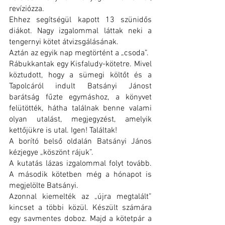
revíziózza.
Ehhez segítségül kapott 13 szünidős 
diákot. Nagy izgalommal láttak neki a 
tengernyi kötet átvizsgálásának.
Aztán az egyik nap megtörtént a „csoda”.
Rábukkantak egy Kisfaludy-kötetre. Mivel 
köztudott, hogy a sümegi költőt és a 
Tapolcáról indult Batsányi Jánost 
barátság fűzte egymáshoz, a könyvet 
felütötték, hátha találnak benne valami 
olyan utalást, megjegyzést, amelyik 
kettőjükre is utal. Igen! Találtak!
A borító belső oldalán Batsányi János 
kézjegye „köszönt rájuk”.
A kutatás lázas izgalommal folyt tovább. 
A második kötetben még a hónapot is 
megjelölte Batsányi.
Azonnal kiemelték az „újra megtalált” 
kincset a többi közül. Készült számára 
egy savmentes doboz. Majd a kötetpár a 