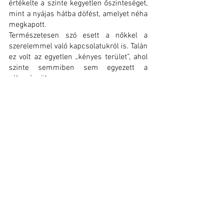
értékelte a szinte kegyetlen őszinteséget, 
mint a nyájas hátba döfést, amelyet néha 
megkapott.
Természetesen szó esett a nőkkel a 
szerelemmel való kapcsolatukról is. Talán 
ez volt az egyetlen „kényes terület”, ahol 
szinte semmiben sem egyezett a 
véleményük.
 Sándornak a szenvedélyes, szép 
férfinak, fiatal korában gyakran voltak 
országos hírű kalandjai. Szerette a 
szerelmet, szeretett szerelmes lenni.
Batsányit nagyon fiatalon olyan szerelmi 
csalódás érte, amely után sok-sok 
évtizedre elveszítette a nőkbe vetett 
bizalmát. Már-már magányra 
rendezkedett be, amikor rátalált az a 
szerelem, amelyet Baumberg Gabriella 
hozott el az életébe.
Sándor – a költészetével – Szegedy Rózát 
emelte be a halhatatlan szerelmek, 