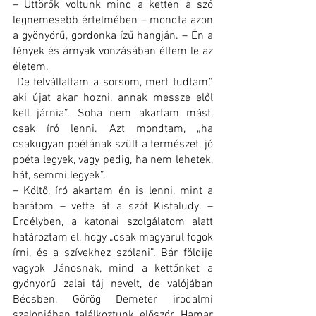
– Úttörők voltunk mind a ketten a szó 
legnemesebb értelmében – mondta azon 
a gyönyörű, gordonka ízű hangján. – Én a 
fények és árnyak vonzásában éltem le az 
életem.
 De felvállaltam a sorsom, mert tudtam,” 
aki újat akar hozni, annak messze elől 
kell járnia”. Soha nem akartam mást, 
csak író lenni. Azt mondtam, „ha 
csakugyan poétának szült a természet, jó 
poéta legyek, vagy pedig, ha nem lehetek, 
hát, semmi legyek”. 
– Költő, író akartam én is lenni, mint a 
barátom – vette át a szót Kisfaludy. – 
Erdélyben, a katonai szolgálatom alatt 
határoztam el, hogy „csak magyarul fogok 
írni, és a szívekhez szólani”. Bár földije 
vagyok Jánosnak, mind a kettőnket a 
gyönyörű zalai táj nevelt, de valójában 
Bécsben, Görög Demeter irodalmi 
szalonjában találkoztunk először. Hamar 