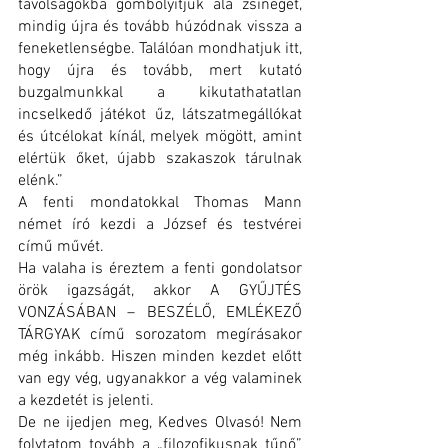
távolságokba gombolyítjuk alá zsinegét, 
mindig újra és tovább húzódnak vissza a 
feneketlenségbe. Találóan mondhatjuk itt, 
hogy újra és tovább, mert kutató 
buzgalmunkkal a kikutathatatlan 
incselkedő játékot űz, látszatmegállókat 
és útcélokat kínál, melyek mögött, amint 
elértük őket, újabb szakaszok tárulnak 
elénk.”
A fenti mondatokkal Thomas Mann 
német író kezdi a József és testvérei 
című művét. 
Ha valaha is éreztem a fenti gondolatsor 
örök igazságát, akkor A GYŰJTÉS 
VONZÁSÁBAN – BESZÉLŐ, EMLÉKEZŐ 
TÁRGYAK című sorozatom megírásakor 
még inkább. Hiszen minden kezdet előtt 
van egy vég, ugyanakkor a vég valaminek 
a kezdetét is jelenti.
De ne ijedjen meg, Kedves Olvasó! Nem 
folytatom tovább a „filozofikusnak tűnő” 