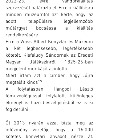
2022-23. évre vándorkiállítás 
szervezését határozta el. Erre a kiállításra 
minden múzeumtól azt kérte, hogy az 
adott településre legjellemzőbb 
műtárgyat bocsássa a kiállítás 
rendelkezésére.
Erre a Wass Albert Könyvtár és Múzeum 
a két legbecsesebb, legértékesebb 
kötetét, Kisfaludy Sándornak az Eredeti 
Magyar Játékszínről 1825-26-ban 
megjelent munkáját ajánlotta.
Miért írtam azt a címben, hogy „újra 
megtalált kincs”?
A folytatásban, Hangodi László 
főmuzeológussal folytatott, különleges 
élményt is hozó beszélgetésből ez is ki 
fog derülni.
Őt 2013 nyarán azzal bízta meg az 
intézmény vezetője, hogy a 15.000 
kötetes könyvtári anyagot nézze át, 