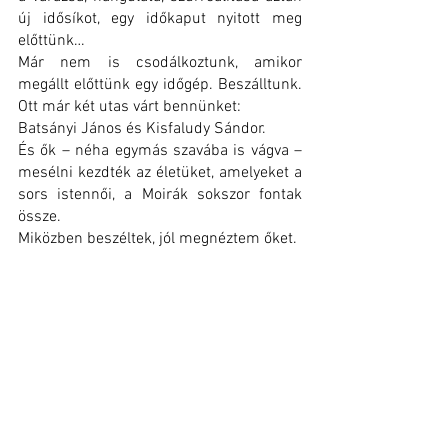
új idősíkot, egy időkaput nyitott meg 
előttünk…
Már nem is csodálkoztunk, amikor 
megállt előttünk egy időgép. Beszálltunk. 
Ott már két utas várt bennünket:
Batsányi János és Kisfaludy Sándor.
És ők – néha egymás szavába is vágva – 
mesélni kezdték az életüket, amelyeket a 
sors istennői, a Moirák sokszor fontak 
össze.
Miközben beszéltek, jól megnéztem őket.