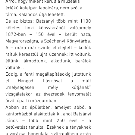
Arról, hogy miként került a muzeális 
értékű kötetpár Tapolcára, nem szól a 
fáma. Kalandos útja lehetett.
De az biztos: Batsányi több mint 1100 
kötetes linzi könyvtárából való,amely  
1872-ben – 150 éve! – került haza, 
Magyarországra, a Széchenyi Könyvtárba. 
A – mára már szinte elfelejtett – költők 
rajtuk keresztül újra üzennek: itt voltunk, 
éltünk, álmodtunk, alkottunk, barátok 
voltunk…
Eddig, a fenti megállapításokig jutottunk 
el Hangodi Lászlóval a múlt 
„mélységesen mély kútjának” 
vizsgálatakor az évezredek lenyomatát 
őrző tóparti múzeumban.
Abban az épületben, amelyet abból a 
kántorházból alakítottak ki, ahol Batsányi 
János – több mint 250 éve! – a 
betűvetést tanulta. Ezeknek a tényeknek 
a varázsa, hangulata, szürrealitása aztán 