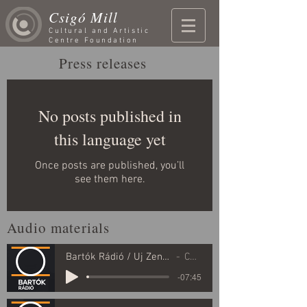
Csigó Mill
Cultural and Artistic
Centre Foundation
Press releases
No posts published in
this language yet
Once posts are published, you’ll
see them here.
Audio materials
Bartók Rádió / Új Zenei Újság - Mácsai János / 2022_08_14
CsigóKultFest
-07:45