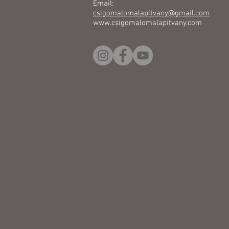
Email:
csigomalomalapitvany@gmail.com
www.csigomalomalapitvany.com