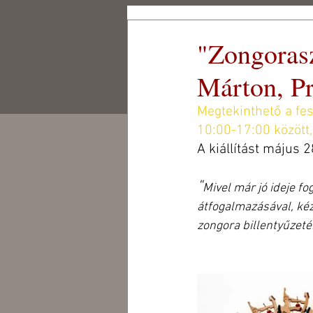
Csigó Malom
"Zongoras
Kulturális és Művész
Központ Alapítvány
Márton, Pr
CSIGÓ MALOM
CSIGÓ ART
Megtekinthető a fes
10:00-17:00 között,
A kiállítást május 
"
Mivel már jó ideje f
átfogalmazásával, kéz
zongora billentyűzetén