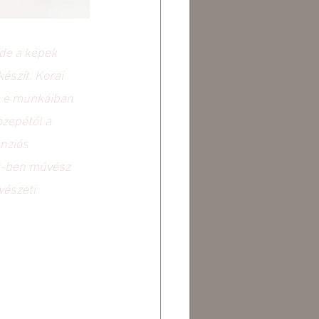
de a képek 
észít. Korai 
, e munkáiban 
zepétől a 
nziós 
12-ben művész 
vészeti 