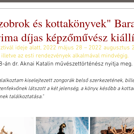
zobrok és kottakönyvek" Bar
eti
ima díjas képzőművész kiállí
 FEST 2026
SAJTÓ
STÍLUS GALÉRIA
ARCHÍVUM
ztivál ideje alatt, 2022 május 28 – 2022 augusztus 
 illetve az esti rendezvények alkalmával mindvégig.
28-án dr. Aknai Katalin művészettörténész nyitja meg.
oglalkoztam kiselejtezett zongorák belső szerkezetének, bill
enfekvőnek látszott a két jelenség, a könyv, később a kotta
ek találkoztatása." 