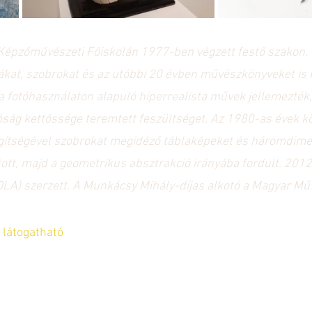
Képzőművészeti Főiskolán 1977-ben végzett festő szakon, 
ákat, szobrokat és az utóbbi 20 évben művészkönyveket is k
 a fotóhasználaton alapuló hiperrealista művek jellemezték
lóság kettőssége teremtett feszültséget. Az 1980-as évek kö
egítségével szobrokat megidéző táblaképeket és háromdime
ott, majd a geometrikus absztrakció irányába fordult. 20
(DLA) szerzett. A Munkácsy Mihály-díjas alkotó a Magyar Mű
n látogatható