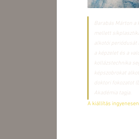
Barabás Márton a 
mellett síkplasztik
alkotói periódusát
a képzelet és a va
kollázstechnika s
képszobrokat alkot
doktori fokozatot 
Akadémia tagja. 
A kiállítás ingyenese