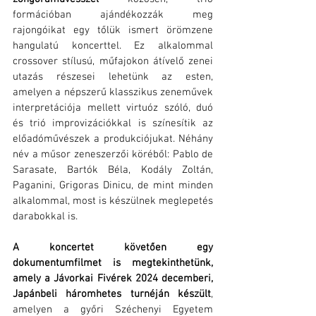
formációban ajándékozzák meg 
rajongóikat egy tőlük ismert örömzene 
hangulatú koncerttel. Ez alkalommal 
crossover stílusú, műfajokon átívelő zenei 
utazás részesei lehetünk az esten, 
amelyen a népszerű klasszikus zeneművek 
interpretációja mellett virtuóz szóló, duó 
és trió improvizációkkal is színesítik az 
előadóművészek a produkciójukat. Néhány 
név a műsor zeneszerzői köréből: Pablo de 
Sarasate, Bartók Béla, Kodály Zoltán, 
Paganini, Grigoras Dinicu, de mint minden 
alkalommal, most is készülnek meglepetés 
darabokkal is.
A koncertet követően egy 
dokumentumfilmet is megtekinthetünk, 
amely a Jávorkai Fivérek 2024 decemberi, 
Japánbeli háromhetes turnéján készült
, 
amelyen a győri Széchenyi Egyetem 