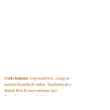
Cséki Kálmán
 zongoraművész, a magyar 
jazzélet kiemelkedő alakja. Tanulmányait a 
Bartók Béla Konzervatórium Jazz 
Tanszakán végezte, ahol olyan neves 
tanárok irányítása alatt tanult, mint Garay 
Attila, Gonda János, ifj. Rátonyi Róbert, 