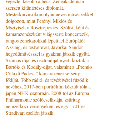
végezte, később a bécsi Zeneakadémián 
szerzett kitüntetéses diplomát. 
Mesterkurzusokon olyan neves művészekkel 
dolgozott, mint Perényi Miklós és 
Msztyiszlav Rosztropovics. Szólistaként és 
kamarazenészként világszerte koncertezik, 
rangos zenekarokkal lépett fel Európától 
Ázsiáig, és testvérével, Jávorkai Sándor 
hegedűművésszel is gyakran játszik együtt. 
Számos díjat és ösztöndíjat nyert, köztük a 
Bartók- és Kodály-díjat, valamint a „Premio 
Citta di Padova” kamarazenei verseny 
fődíját. Több rádió- és tévéfelvétel fűződik 
nevéhez, 2017-ben portréfilm készült róla a 
japán NHK csatornán. 2008-tól az Europa 
Philharmonie szólócsellistája, zsűritag 
nemzetközi versenyeken, és egy 1701-es 
Stradivari csellón játszik.