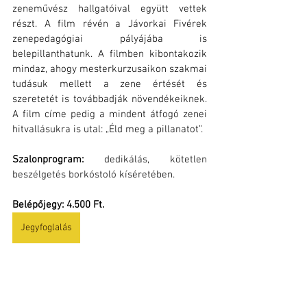
zeneművész hallgatóival együtt vettek 
részt. A film révén a Jávorkai Fivérek 
zenepedagógiai pályájába is 
belepillanthatunk. A filmben kibontakozik 
mindaz, ahogy mesterkurzusaikon szakmai 
tudásuk mellett a zene értését és 
szeretetét is továbbadják növendékeiknek. 
A film címe pedig a mindent átfogó zenei 
hitvallásukra is utal: „Éld meg a pillanatot”.
Szalonprogram: 
dedikálás, kötetlen 
beszélgetés borkóstoló kíséretében.
Belépőjegy: 4.500 Ft.
Jegyfoglalás