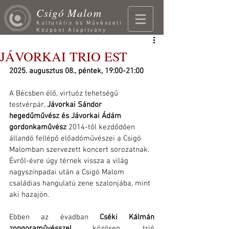
Csigó Malom
Kulturális és Művészeti
Központ Alapítvány
JÁVORKAI TRIO EST
2025. augusztus 08., péntek, 19:00-21:00
A Bécsben élő, virtuóz tehetségű 
testvérpár, 
Jávorkai Sándor 
hegedűművész és Jávorkai Ádám 
gordonkaművész 
2014-től kezdődően 
állandó fellépő előadóművészei a Csigó 
Malomban szervezett koncert sorozatnak. 
Évről-évre úgy térnek vissza a világ 
nagyszínpadai után a Csigó Malom 
családias hangulatú zene szalonjába, mint 
aki hazajön.
Ebben az évadban 
Cséki Kálmán 
zongoraművésszel 
közösen, trió 