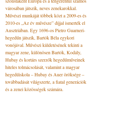
szólistaként Európa és a tengerentúl számos 
városában játszik, neves zenekarokkal. 
Művészi munkáját többek közt a 2009-es és 
2010-es „Az év művésze” díjjal ismerték el 
Ausztriában. Egy 1696-os Pietro Guarneri-
hegedűn játszik, Bartók Béla egykori 
vonójával. Művészi küldetésének tekinti a 
magyar zene, különösen Bartók, Kodály, 
Hubay és kortárs szerzők hegedűműveinek 
hiteles tolmácsolását, valamint a magyar 
hegedűiskola – Hubay és Auer öröksége – 
továbbadását világszerte, a fiatal generációk 
és a zenei közösségek számára.