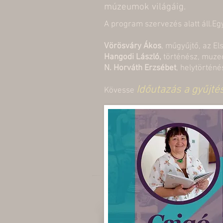
múzeumok világáig.
A program szervezés alatt áll.E
Vörösváry Ákos
, műgyűjtő, az E
Hangodi László,
történész, muze
N. Horváth Erzsébet
, helytörténé
Időutazás a gyűjté
Kövesse