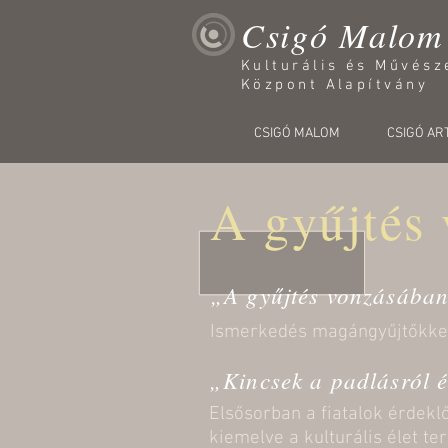
Csigó Malom
Kulturális és Művész
Központ Alapítvány
CSIGÓ MALOM
CSIGÓ ART
A gyűjtés 
„A gyűjtés vonzásába
Ismerkedés magángyűjtőkkel
„Kincsek a padlásról é
Elsősorban a fiatalok érdekl
kiemelve a kulturális élet t