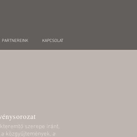
PARTNEREINK
KAPCSOLAT
zvénysorozat
ékteremtő szerepe iránt,
l a közgyűjtemények, a