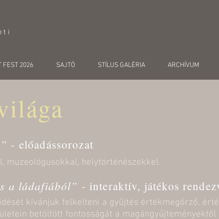
eti
 FEST 2026
SAJTÓ
STÍLUS GALÉRIA
ARCHÍVUM
világa
n” -
előadássorozat
, muzeológusokkal, helytörténészekkel.
s a ládafiából” -
interaktív, játékos rende
ődését kívánjuk felkelteni a gyűjtés értékmegőrző, ért
erületein betöltött fontosságát a magángyűjteményektő