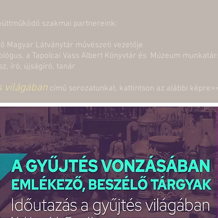
gyüttműködő szakmai partnereink:
lső Magyar Látványtár művészeti vezetője
ológus, a Tapolcai Vass Albert Könyvtár és Múzeum munkatár
sz, író, újságíró, tanár
s világában
című sorozatunkat, kattintson az alábbi képre>