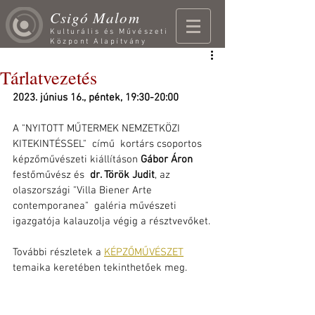
Csigó Malom
Kulturális és Művészeti
Központ Alapítvány
Tárlatvezetés
2023. június 16., péntek, 19:30-20:00
A "NYITOTT MŰTERMEK NEMZETKÖZI 
KITEKINTÉSSEL"  című  kortárs csoportos 
képzőművészeti kiállításon 
Gábor Áron
festőművész és  
dr. Török Judit
, az 
olaszországi "Villa Biener Arte 
contemporanea"  galéria művészeti 
igazgatója kalauzolja végig a résztvevőket.
További részletek a 
KÉPZŐMŰVÉSZET
temaika keretében tekinthetőek meg.