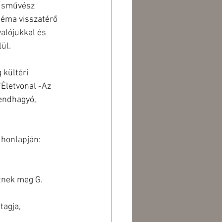
kusművész 
téma visszatérő 
alójukkal és 
ül.
kültéri 
Életvonal -Az 
rendhagyó, 
 honlapján: 
tnek meg G. 
agja, 