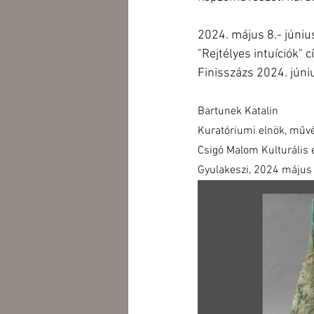
2024. május 8.- júniu
"Rejtélyes intuíciók" 
Finisszázs 2024. jún
Bartunek Katalin
Kuratóriumi elnök, művé
Csigó Malom Kulturális 
Gyulakeszi, 2024 május