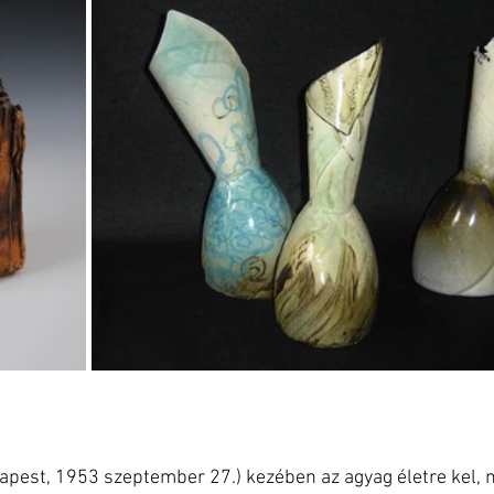
apest, 1953 szeptember 27.) kezében az agyag életre kel, 