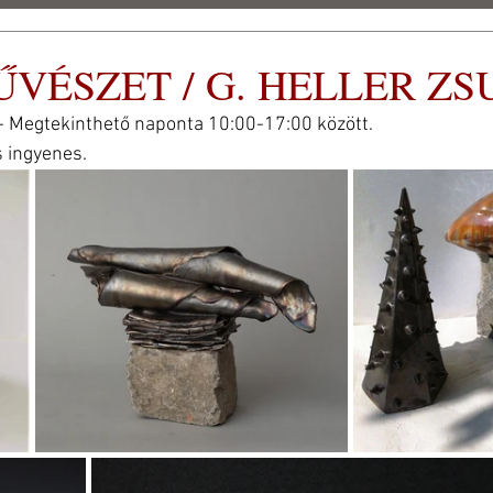
VÉSZET / G. HELLER ZS
eti
Megtekinthető naponta 10:00-17:00 között.
 FEST 2026
SAJTÓ
STÍLUS GALÉRIA
ARCHÍVUM
s ingyenes.