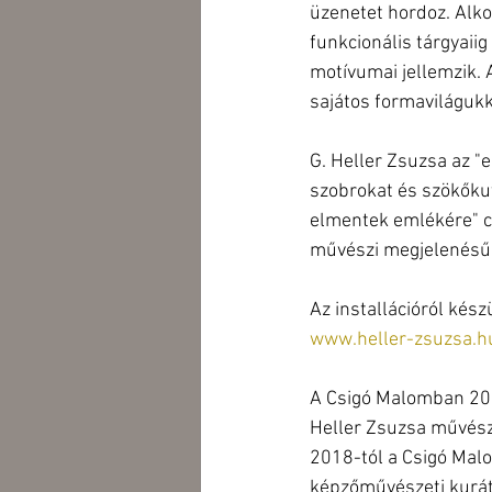
üzenetet hordoz. Alk
funkcionális tárgyaii
motívumai jellemzik. 
sajátos formaviláguk
G. Heller Zsuzsa az "
szobrokat és szökőkut
elmentek emlékére" cí
művészi megjelenésű
Az installációról kész
www.heller-zsuzsa.h
A Csigó Malomban 201
Heller Zsuzsa művésze
2018-tól a Csigó Malo
képzőművészeti kurát