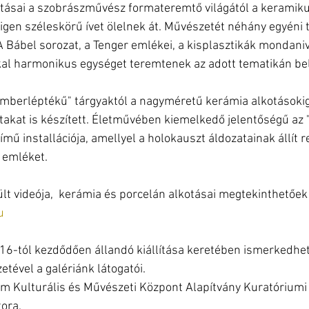
otásai a szobrászművész formateremtő világától a kerami
g igen széleskörű ívet ölelnek át. Művészetét néhány egyéni 
A Bábel sorozat, a Tenger emlékei, a kisplasztikák mondaniv
kal harmonikus egységet teremtenek az adott tematikán bel
emberléptékű" tárgyaktól a nagyméretű kerámia alkotásokig 
akat is készített. Életművében kiemelkedő jelentőségű az "
mű installációja, amellyel a holokauszt áldozatainak állít 
 emléket.
ült videója,  kerámia és porcelán alkotásai megtekinthetőek
u
6-tól kezdődően állandó kiállítása keretében ismerkedhe
tével a galériánk látogatói.
m Kulturális és Művészeti Központ Alapítvány Kuratóriumi t
ora.