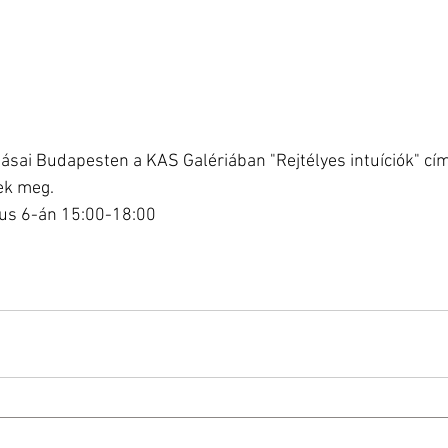
tásai Budapesten a KAS Galériában "Rejtélyes intuíciók" cí
őek meg.
ius 6-án 15:00-18:00