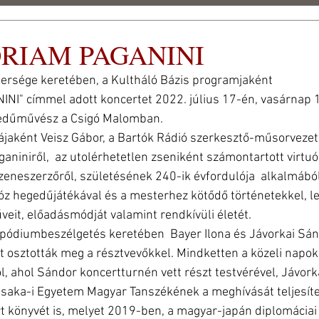
RIAM PAGANINI
eti
rsége keretében, a Kultháló Bázis programjaként
 FEST 2026
SAJTÓ
STÍLUS GALÉRIA
ARCHÍVUM
I" címmel adott koncertet 2022. július 17-én, vasárnap 19
gedűművész a Csigó Malomban.
ájaként Veisz Gábor, a Bartók Rádió szerkesztő-műsorvezet
aniniről,  az utolérhetetlen zseniként számontartott virtuó
eneszerzőről, születésének 240-ik évfordulója  alkalmából
óz hegedűjátékával és a mesterhez kötődő történetekkel, l
veit, előadásmódját valamint rendkívüli életét. 
pódiumbeszélgetés keretében  Bayer Ilona és Jávorkai Sánd
 osztották meg a résztvevőkkel. Mindketten a közeli napok
l, ahol Sándor koncertturnén vett részt testvérével, Jávor
Osaka-i Egyetem Magyar Tanszékének a meghívását teljesítet
t könyvét is, melyet 2019-ben, a magyar-japán diplomáciai