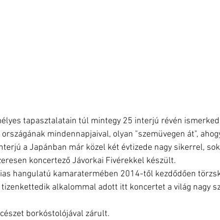
élyes tapasztalatain túl mintegy 25 interjú révén ismerke
 országának mindennapjaival, olyan "szemüvegen át", ahogy
 interjú a Japánban már közel két évtizede nagy sikerrel, sok
eresen koncertező Jávorkai Fivérekkel készült.
dias hangulatú kamaratermében 2014-től kezdődően törzs
tizenkettedik alkalommal adott itt koncertet a világ nagy s
cészet borkóstolójával zárult.