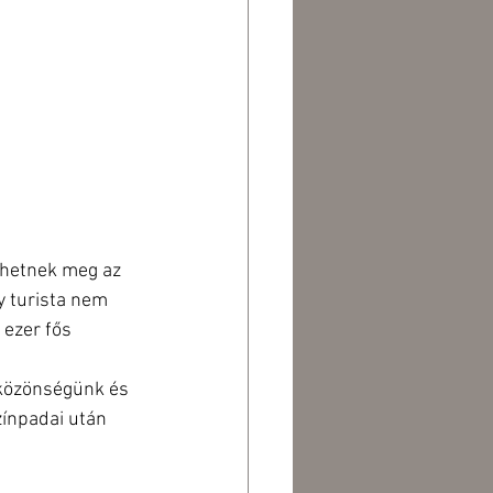
dhetnek meg az 
 turista nem 
 ezer fős 
közönségünk és 
zínpadai után 