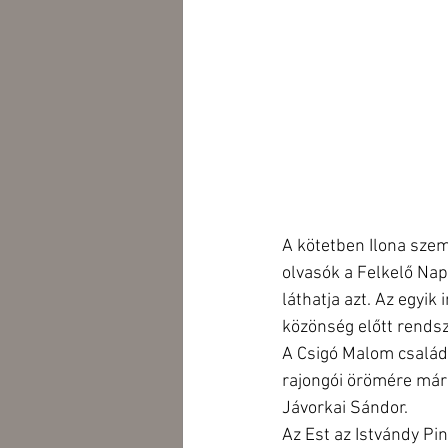
A kötetben Ilona szem
olvasók a Felkelő Nap
láthatja azt. Az egyik
közönség előtt rendsz
A Csigó Malom csalá
rajongói örömére már 
Jávorkai Sándor.
Az Est az Istvándy Pin