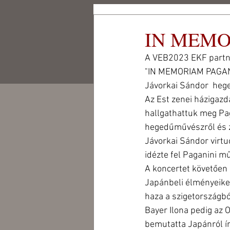
Csigó Malom
IN MEMO
Kulturális és Művész
Központ Alapítvány
A VEB2023 EKF partne
CSIGÓ MALOM
CSIGÓ ART
"IN MEMORIAM PAGANIN
Jávorkai Sándor  he
Az Est zenei házigazd
hallgathattuk meg Pag
hegedűművészről és z
Jávorkai Sándor virtu
idézte fel Paganini mű
A koncertet követően 
Japánbeli élményeiket
haza a szigetországbó
Bayer Ilona pedig az 
bemutatta Japánról ír