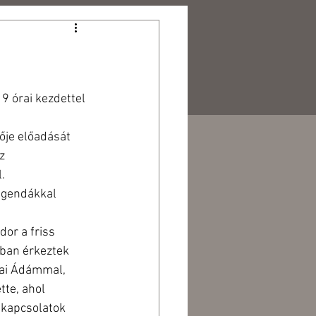
PARTNEREINK
KAPCSOLAT
 órai kezdettel 
ője előadását 
z 
.
egendákkal 
or a friss 
ban érkeztek 
kai Ádámmal, 
te, ahol 
 kapcsolatok 