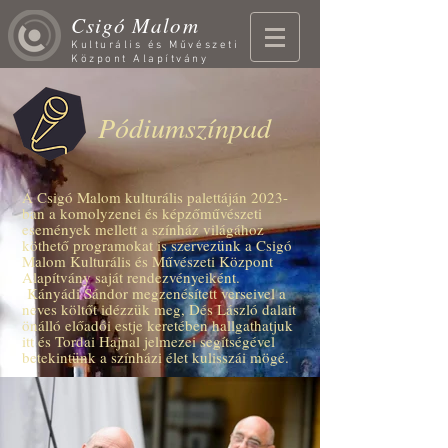
Csigó Malom
Kulturális és Művészeti
Központ Alapítvány
Pódiumszínpad
A Csigó Malom kulturális palettáján 2023-
ban a komolyzenei és képzőművészeti
események mellett a színház világához
köthető programokat is szervezünk a Csigó
Malom Kulturális és Művészeti Központ
Alapítvány saját rendezvényeiként.
Kányádi Sándor megzenésített verseivel a
neves költőt idézzük meg, Dés László dalait
önálló előadói estje keretében hallgathatjuk
itt és Tordai Hajnal jelmezei segítségével
betekintünk a színházi élet kulisszái mögé.