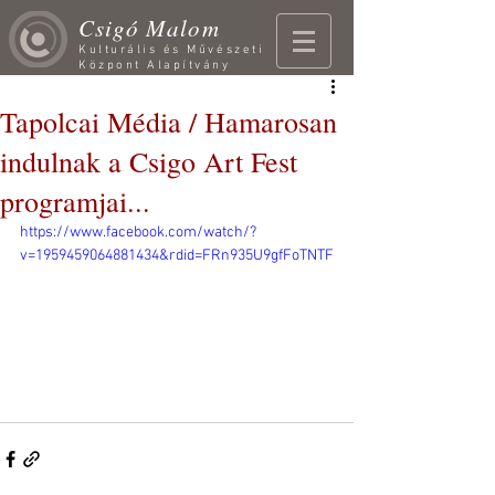
Csigó Malom
Kulturális és Művészeti
Központ Alapítvány
Tapolcai Média / Hamarosan
indulnak a Csigo Art Fest
programjai...
https://www.facebook.com/watch/?
v=1959459064881434&rdid=FRn935U9gfFoTNTF