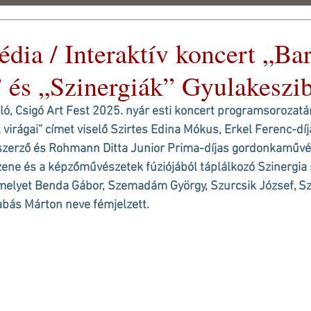
dia / Interaktív koncert „Ba
eti
” és „Szinergiák” Gyulakeszi
 FEST 2026
SAJTÓ
STÍLUS GALÉRIA
ARCHÍVUM
ó, Csigó Art Fest 2025. nyár esti koncert programsorozatá
 virágai” címet viselő Szirtes Edina Mókus, Erkel Ferenc-díj
erző és Rohmann Ditta Junior Prima-díjas gordonkaművés
a zene és a képzőművészetek fúziójából táplálkozó Szinergia 
melyet Benda Gábor, Szemadám György, Szurcsik József, Szo
abás Márton neve fémjelzett.