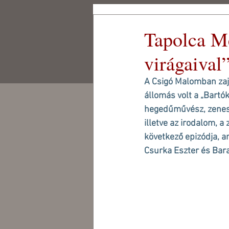
Csigó Malom
Tapolca Mé
Kulturális és Művész
Központ Alapítvány
virágaival
CSIGÓ MALOM
CSIGÓ ART
A Csigó Malomban zajl
állomás volt a „Bartók
hegedűművész, zenesz
illetve az irodalom, 
következő epizódja, a
Csurka Eszter és Bar