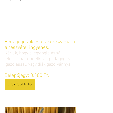
Pedagógusok és diákok számára 
a részvétel ingyenes.
Kérjük, hogy a jegyfoglalásnál 
jelezze, ha rendelkezik pedagógus 
igazolással, vagy diákigazolvánnyal.
Belépőjegy: 3.500 Ft.
JEGYFOGLALÁS