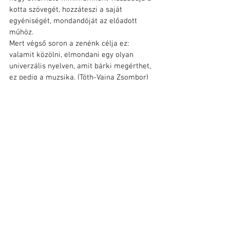
kotta szövegét, hozzáteszi a saját 
egyéniségét, mondandóját az előadott 
műhöz.
Mert végső soron a zenénk célja ez: 
valamit közölni, elmondani egy olyan 
univerzális nyelven, amit bárki megérthet, 
ez pedig a muzsika. (Tóth-Vajna Zsombor)