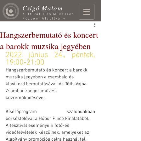
Csigó Malom
Kulturális és Művészeti
Központ Alapítvány
Hangszerbemutató és koncert
a barokk muzsika jegyében
2022 június 24., péntek, 
19:00-21:00
Hangszerbemutató és koncert a barokk 
muzsika jegyében a csembalo és 
klavikord bemutatásával, dr. Tóth-Vajna 
Zsombor zongoraművész 
közreműködésével.
Kísérőprogram szalonunkban 
borkóstolóval a Hóbor Pince kínálatából.
A fesztivál eseményein fotó-és 
videófelvételek készülnek, amelyeket az 
Alapítvány promóciós célra használ fel.