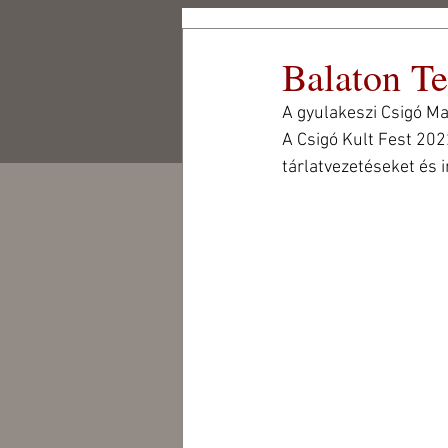
Csigó Malom
Balaton T
Kulturális és Művész
Központ Alapítvány
A gyulakeszi Csigó Ma
CSIGÓ MALOM
CSIGÓ ART
A Csigó Kult Fest 202
tárlatvezetéseket és 