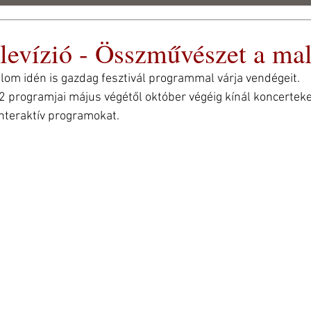
elevízió - Összművészet a m
eti
lom idén is gazdag fesztivál programmal várja vendégeit.
 FEST 2026
SAJTÓ
STÍLUS GALÉRIA
ARCHÍVUM
2 programjai május végétől október végéig kínál koncerteke
interaktív programokat.