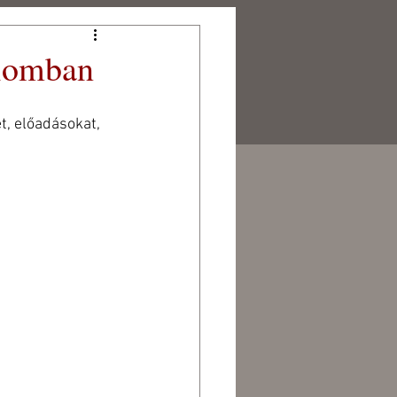
alomban
PARTNEREINK
KAPCSOLAT
t, előadásokat, 