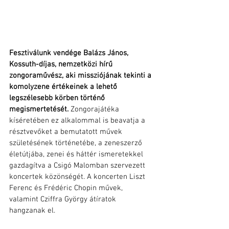
Fesztiválunk vendége Balázs János, 
Kossuth-díjas, nemzetközi hírű 
zongoraművész, aki missziójának tekinti a 
komolyzene értékeinek a lehető 
legszélesebb körben történő 
megismertetését. 
Zongorajátéka 
kíséretében ez alkalommal is beavatja a 
résztvevőket a bemutatott művek 
születésének történetébe, a zeneszerző 
életútjába, zenei és háttér ismeretekkel 
gazdagítva a Csigó Malomban szervezett 
koncertek közönségét. A koncerten Liszt 
Ferenc és Frédéric Chopin művek, 
valamint Cziffra György átíratok 
hangzanak el.