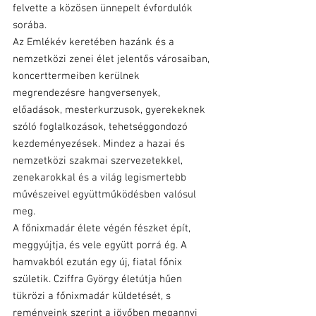
felvette a közösen ünnepelt évfordulók 
sorába.
Az Emlékév keretében hazánk és a 
nemzetközi zenei élet jelentős városaiban, 
koncerttermeiben kerülnek 
megrendezésre hangversenyek, 
előadások, mesterkurzusok, gyerekeknek 
szóló foglalkozások, tehetséggondozó 
kezdeményezések. Mindez a hazai és 
nemzetközi szakmai szervezetekkel, 
zenekarokkal és a világ legismertebb 
művészeivel együttműködésben valósul 
meg.
A főnixmadár élete végén fészket épít, 
meggyújtja, és vele együtt porrá ég. A 
hamvakból ezután egy új, fiatal főnix 
születik. Cziffra György életútja hűen 
tükrözi a főnixmadár küldetését, s 
reményeink szerint a jövőben megannyi 