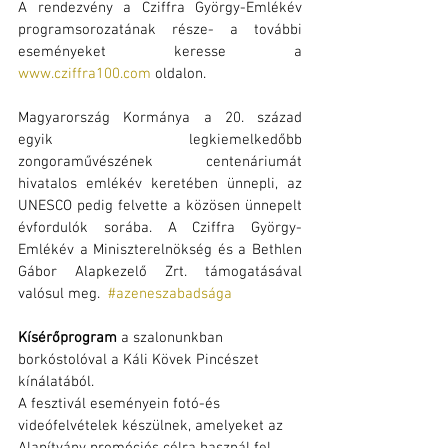
A rendezvény a Cziffra György-Emlékév 
programsorozatának része- a további 
eseményeket keresse a 
www.cziffra100.com
 oldalon. 
Magyarország Kormánya a 20. század 
egyik legkiemelkedőbb 
zongoraművészének centenáriumát 
hivatalos emlékév keretében ünnepli, az 
UNESCO pedig felvette a közösen ünnepelt 
évfordulók sorába. A Cziffra György-
Emlékév a Miniszterelnökség és a Bethlen 
Gábor Alapkezelő Zrt. támogatásával 
valósul meg.  
#azeneszabadsága
Kísérőprogram 
a szalonunkban 
borkóstolóval a Káli Kövek Pincészet 
kínálatából.
A fesztivál eseményein fotó-és 
videófelvételek készülnek, amelyeket az 
Alapítvány promóciós célra használ fel.