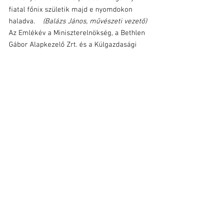
fiatal főnix születik majd e nyomdokon 
haladva.   
 (Balázs János, művészeti vezető)
Az Emlékév a Miniszterelnökség, a Bethlen 
Gábor Alapkezelő Zrt. és a Külgazdasági 
és Külügyminisztérium támogatásával 
valósul meg.