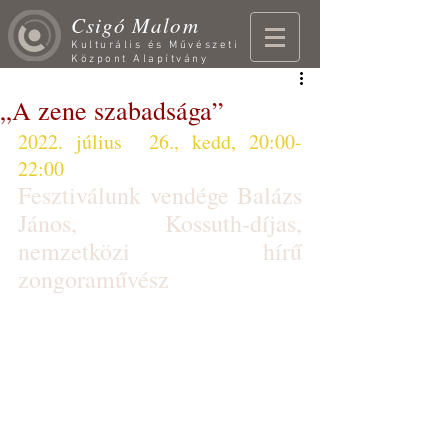
Csigó Malom
Kulturális és Művészeti
Központ Alapítvány
„A zene szabadsága”
2022. július  26., kedd, 20:00-
22:00
Fesztiválunk vendége Balázs 
János, Kossuth-díjas, 
nemzetközi hírű 
zongoraművész